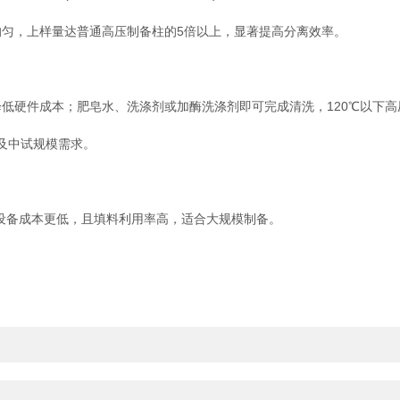
，上样量达普通高压制备柱的5倍以上，显著提高分离效率。
硬件成本；肥皂水、洗涤剂或加酶洗涤剂即可完成清洗，120℃以下高压
及中试规模需求。
设备成本更低，且填料利用率高，适合大规模制备。