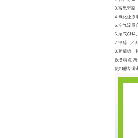
3.富氧旁路
4.氧化还原
5.空气流
6.尾气CH
7.甲醇（
8.葡萄糖
设备特点 
使粗醪培养