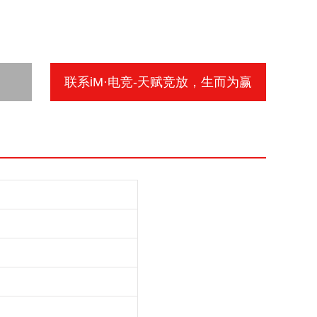
联系iM·电竞-天赋竞放，生而为赢