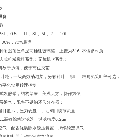
数
设备
数
25L、0.5L、1L、3L、5L、7L、10L
-80%，70%最适
特种耐温耐压单层高硅硼玻璃罐，上盖为316L不锈钢材质
顶入式机械搅拌系统；无菌机封系统；
机易于拆装，便于离位灭菌
直叶轮，一级高效消泡桨；另有斜叶、弯叶、轴向流桨叶等可选；
数字化设定转速控制
台式发酵罐，结构紧凑，美观大方，操作方便
深层通气，配备不锈钢环形分布器；
量计显示，压力表显，手动阀门调节流量
LL高效除菌过滤器，过滤精度0.2μm
空气，配备优质除水稳压装置，持续稳定供气；
流量控制器自动控制空气流量