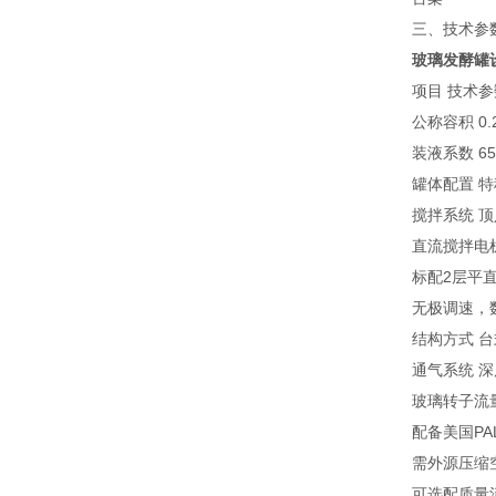
三、技术参
玻璃发酵罐
项目 技术参
公称容积 0.
装液系数 65
罐体配置 
搅拌系统 
直流搅拌电
标配2层平
无极调速，
结构方式 
通气系统 
玻璃转子流
配备美国PA
需外源压缩
可选配质量