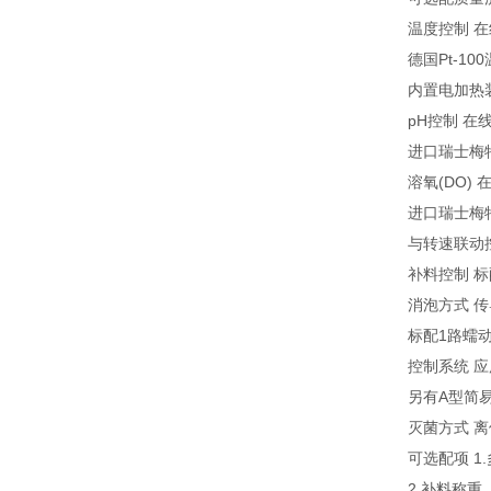
温度控制 
德国Pt-1
内置电加热
pH控制 
进口瑞士梅
溶氧(DO) 
进口瑞士梅
与转速联动
补料控制 
消泡方式 
标配1路蠕
控制系统 应
另有A型简
灭菌方式 
可选配项 1
2.补料称重