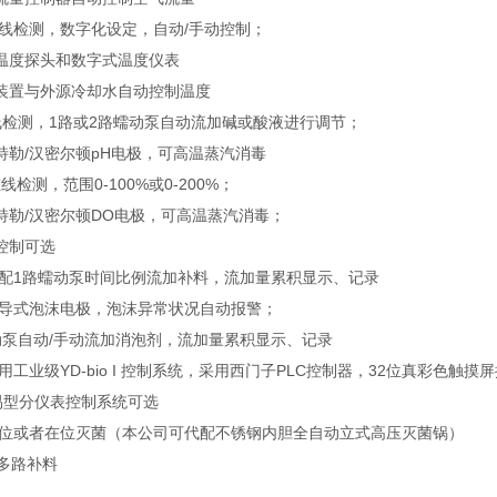
在线检测，数字化设定，自动/手动控制；
00温度探头和数字式温度仪表
装置与外源冷却水自动控制温度
在线检测，1路或2路蠕动泵自动流加碱或酸液进行调节；
特勒/汉密尔顿pH电极，可高温蒸汽消毒
在线检测，范围0-100%或0-200%；
特勒/汉密尔顿DO电极，可高温蒸汽消毒；
控制可选
标配1路蠕动泵时间比例流加补料，流加量累积显示、记录
传导式泡沫电极，泡沫异常状况自动报警；
动泵自动/手动流加消泡剂，流加量累积显示、记录
用工业级YD-bio I 控制系统，采用西门子PLC控制器，32位真彩色触
易型分仪表控制系统可选
离位或者在位灭菌（本公司可代配不锈钢内胆全自动立式高压灭菌锅）
.多路补料