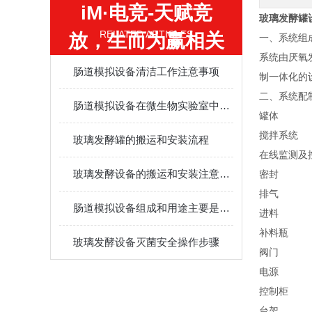
iM·电竞-天赋竞
玻璃发酵罐
RELATED ARTICLES
放，生而为赢相关
一、系统组
系统由厌氧
的文章
肠道模拟设备清洁工作注意事项
制一体化的
二、系统配
肠道模拟设备在微生物实验室中的作用
罐体
搅拌系统
玻璃发酵罐的搬运和安装流程
在线监测及
玻璃发酵设备的搬运和安装注意事项
密封
排气
肠道模拟设备组成和用途主要是什么？
进料
补料瓶
玻璃发酵设备灭菌安全操作步骤
阀门
电源
控制柜
台架