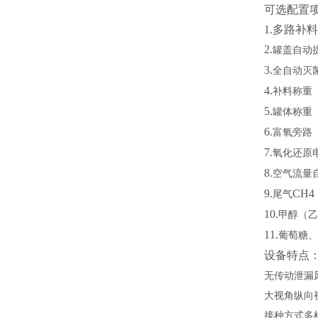
可选配置
1.
多路补料
2.
罐盖自动
3.
全自动灭
4.
补料称重
5.
罐体称重
6.
富氧旁路
7.
氧化还原
8.
空气流量
9.
CH4
尾气
10.
甲醇（乙
11.
葡萄糖、
设备特点
无传动泄漏
大视角纵向
接种方式多