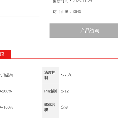
更新时间：
2025-11-28
访 问 量：
3649
产品咨询
绍
温度控
其他品牌
5-75℃
制
0-100%
PH控制
2-12
罐体容
0--100%
定制
积