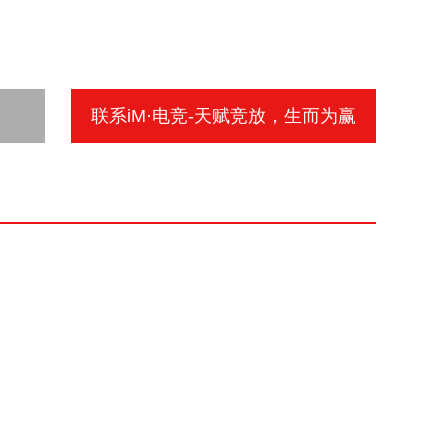
联系iM·电竞-天赋竞放，生而为赢