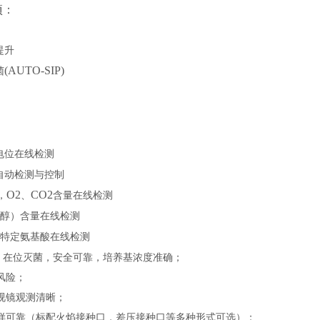
项：
提升
(AUTO-SIP)
菌
电位在线检测
自动检测与控制
O2
CO2
，
、
含量在线检测
醇）含量在线检测
特定氨基酸在线检测
：
在位灭菌，安全可靠，培养基浓度准确；
风险；
视镜观测清晰；
样可靠（标配火焰接种口，差压接种口等多种形式可选）；