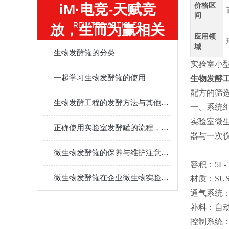
价格区
iM·电竞-天赋竞
间
RELATED ARTICLES
放，生而为赢相关
应用领
的文章
域
生物发酵罐的分类
实验室小型
一起学习生物发酵罐的使用
生物发酵
配方的筛
生物发酵工程的发酵方法与其他方法相比有哪些优点
一、系统
实验室微
正确使用实验室发酵罐的流程，大家可以来看看
器与一次
微生物发酵罐的保养与维护注意事项
容积：5L-5
微生物发酵罐在企业微生物实验室中的关键作用
材质：SUS3
通气系统
补料：自
控制系统：Y