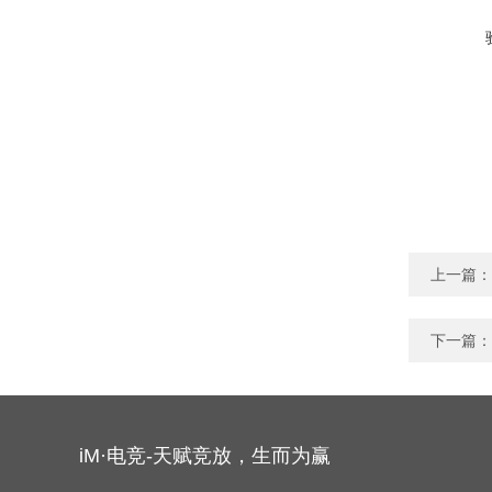
上一篇：
下一篇：
iM·电竞-天赋竞放，生而为赢